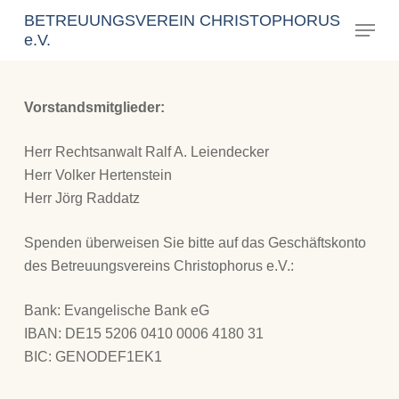
Skip
BETREUUNGSVEREIN CHRISTOPHORUS
Menu
to
e.V.
Close
main
Menu
content
Vorstandsmitglieder:
Herr Rechtsanwalt Ralf A. Leiendecker
Herr Volker Hertenstein
Herr Jörg Raddatz
Spenden überweisen Sie bitte auf das Geschäftskonto
des Betreuungsvereins Christophorus e.V.:
Bank: Evangelische Bank eG
IBAN: DE15 5206 0410 0006 4180 31
BIC: GENODEF1EK1