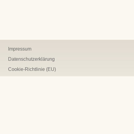
Impressum
Datenschutzerklärung
Cookie-Richtlinie (EU)
Betreuungsverein Christophorus e.V.
Grimmer Straße 79 | 17489 Greifswald
Tel.: 03834 884930 | Fax: 03834 884938