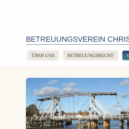
Skip
to
main
content
BETREUUNGSVEREIN CHRIS
ÜBER UNS
BETREUUNGSRECHT